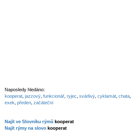
Naposledy hledáno:
kooperat
,
jazzový
,
funkcionář
,
ryjec
,
svárlivý
,
cyklamát
,
chata
,
exek
,
předen
,
začáteční
Najít ve Slovníku rýmů
kooperat
Najít rýmy na slovo
kooperat