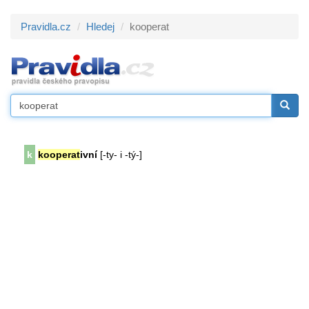
Pravidla.cz
Hledej
kooperat
k
kooperat
ivní
[-ty- i -tý-]