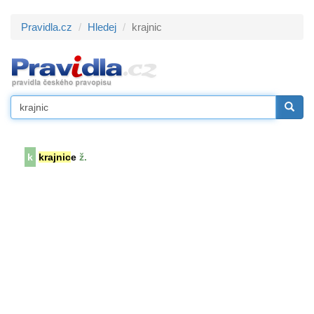
Pravidla.cz
Hledej
krajnic
k
krajnic
e
ž.