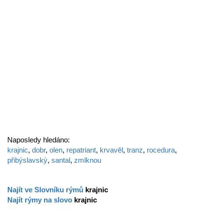
Naposledy hledáno:
krajnic
,
dobr
,
olen
,
repatriant
,
krvavěl
,
tranz
,
rocedura
,
přibýslavský
,
santal
,
zmlknou
Najít ve Slovníku rýmů
krajnic
Najít rýmy na slovo
krajnic