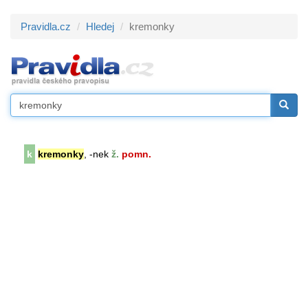
Pravidla.cz
Hledej
kremonky
k
kremonky
, -nek
ž.
pomn.