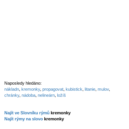
Naposledy hledáno:
nákladn
,
kremonky
,
propagovat
,
kubistick
,
litanie
,
mulov
,
chránky
,
nádoba
,
nelineárn
,
ložíš
Najít ve Slovníku rýmů
kremonky
Najít rýmy na slovo
kremonky