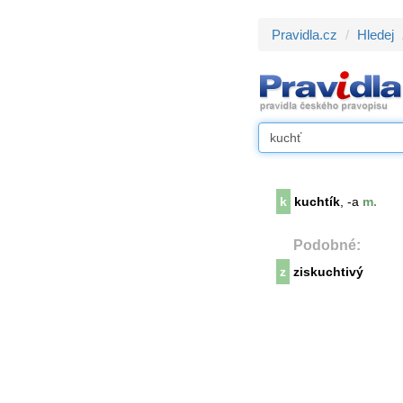
Pravidla.cz
Hledej
k
kuchtík
, -a
m.
Podobné:
z
ziskuchtivý