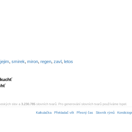
,
jejim
,
smirek
,
miron
,
regen
,
zavl
,
letos
kuchť
chť
eských slov a
3.230.785
slovních tvarů. Pro generování slovních tvarů používáme Ispel.
Kalkulačka
Překladač vět
Přesný čas
Slovník rýmů
Kondiciog