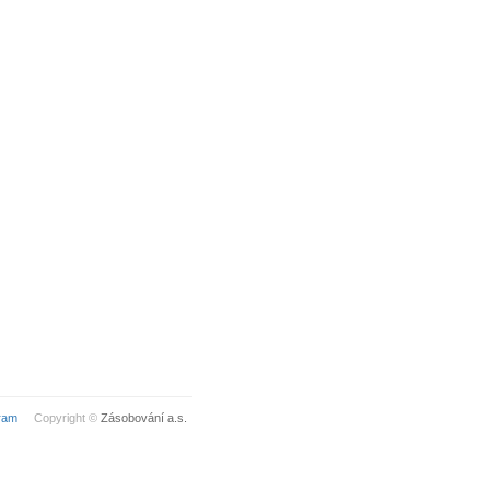
ram
Copyright ©
Zásobování a.s.