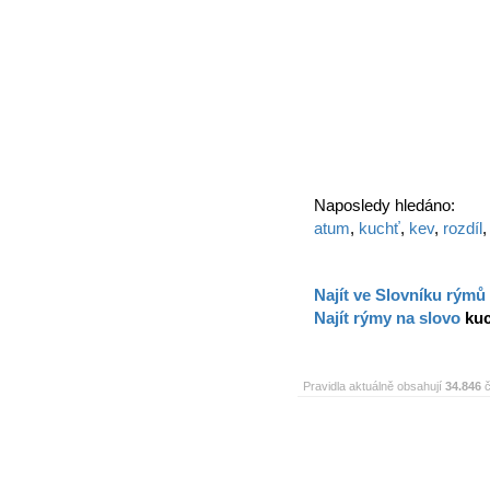
Naposledy hledáno:
atum
,
kuchť
,
kev
,
rozdíl
Najít ve Slovníku rýmů
Najít rýmy na slovo
ku
Pravidla aktuálně obsahují
34.846
č