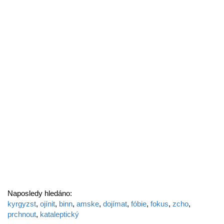
Naposledy hledáno:
kyrgyzst
,
ojínit
,
binn
,
amske
,
dojímat
,
fóbie
,
fokus
,
zcho
,
prchnout
,
kataleptický