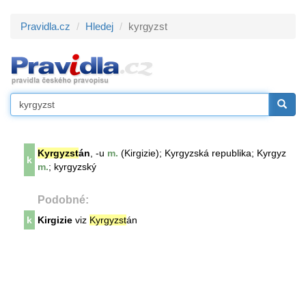
Pravidla.cz
Hledej
kyrgyzst
Kyrgyzst
án
, -u
m.
(Kirgizie); Kyrgyzská republika; Kyrgyz
k
m.
; kyrgyzský
Podobné:
k
Kirgizie
viz
Kyrgyzst
án