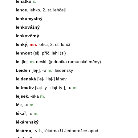
lehátko
s.
lehce
, lehko, 2. st. lehčeji
lehkomyslný
lehkovážný
lehkověrný
lehký
,
mn.
lehcí, 2. st. lehčí
lehnout
(si), příč. lehl (si)
lei
[lej]
m.
neskl. (jednotka rumunské měny)
Leiden
[lej-], -u
m.
; leidenský
leidenská
[lej- i laj-] láhev
leitmotiv
[lajt-ty- i lajt-tý-], -u
m.
lejsek
, -ska
m.
lék
, -u
m.
lékař
, -e
m.
lékárenský
lékárna
, -y
ž.
;
lékárna
U Jednorožce apod.