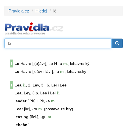
Pravidla.cz
Hledej
lě
l
Le
Havre [l(e)ávr],
Le
H-ru
m.
; lehavreský
Le
Havre [leávr i lávr], -u
m.
; lehavreský
l
Lea
ž.
, 2. Ley, 3., 6. Lei i Lee
Lea
, Ley, 3.p. Lee i Lei
ž.
leader
[lídr] i lídr, -a
m.
Lear
[lír], -ra
m.
(postava ze hry)
leasing
[lízi-], -gu
m.
lebeční