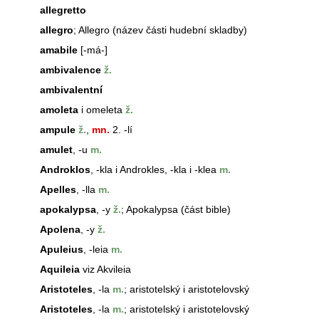
allegretto
allegro
; Allegro (název části hudební skladby)
amabile
[-má-]
ambivalence
ž.
ambivalentní
amoleta
i omeleta
ž.
ampule
ž.
,
mn.
2. -lí
amulet
, -u
m.
Androklos
, -kla i Androkles, -kla i -klea
m.
Apelles
, -lla
m.
apokalypsa
, -y
ž.
; Apokalypsa (část bible)
Apolena
, -y
ž.
Apuleius
, -leia
m.
Aquileia
viz Akvileia
Aristoteles
, -la
m.
; aristotelský i aristotelovský
Aristoteles
, -la
m.
; aristotelský i aristotelovský