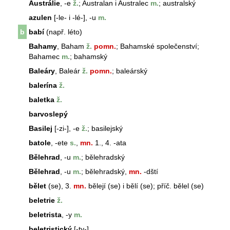
Austrálie
, -e
ž.
; Australan i Australec
m.
; australský
azulen
[-le- i -lé-], -u
m.
b
babí
(např. léto)
Bahamy
, Baham
ž.
pomn.
; Bahamské společenství;
Bahamec
m.
; bahamský
Baleáry
, Baleár
ž.
pomn.
; baleárský
balerína
ž.
baletka
ž.
barvoslepý
Basilej
[-zi-], -e
ž.
; basilejský
batole
, -ete
s.
,
mn.
1., 4. -ata
Bělehrad
, -u
m.
; bělehradský
Bělehrad
, -u
m.
; bělehradský,
mn.
-dští
bělet
(se), 3.
mn.
bělejí (se) i bělí (se); příč. bělel (se)
beletrie
ž.
beletrista
, -y
m.
beletristický
[-ty-]