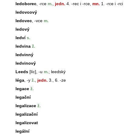
ledoborec
, -rce
m.
,
jedn.
4. -rec i -rce,
mn.
1. -rce i -rci
ledovcový
ledovec
, -vce
m.
ledový
ledví
s.
ledvina
ž.
ledvinný
ledvinový
Leeds
[líc], -u
m.
; leedský
léga
, -y
ž.
,
jedn.
3., 6. -ze
legace
ž.
legační
legalizace
ž.
legalizační
legalizovat
legální