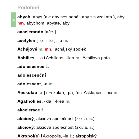
Podobné:
abych
, abys (ale aby ses nebál, aby sis vzal atp.), aby;
a
mn.
abych
om, abyste, aby
accelerando
[ače-]
acetylen
[-le- i -lé-], -u
m.
Achájové
m.
mn.
; achájský spolek
Achilles
, -lla i Achilleus, -llea
m.
; Achillova pata
adolescence
ž.
adolescenční
adolescent
, -a
m.
Aeskulap
[é-] i Eskulap, -pa, řec. Asklepois, -pia
m.
Agathokles
, -kla i -klea
m.
akcelerace
ž.
akciový
; akciová společnost (zkr. a.
s.
)
akciový
; akciová společnost (zkr. a.
s.
)
Akropol
(e) i Akropolis, -le
ž.
; akropolský