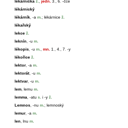
lékárnička
ž.
,
jedn.
3., 6. -čce
lékárnický
lékárník
, -a
m.
; lékárnice
ž.
lékařský
lekce
ž.
leknín
, -u
m.
lékopis
, -u
m.
,
mn.
1., 4., 7. -y
lékořice
ž.
lektor
, -a
m.
lektorát
, -u
m.
lektvar
, -u
m.
lem
,
lem
u
m.
lemma
, -atu
s.
i -y
ž.
Lemnos
, -nu
m.
; lemnoský
lemur
, -a
m.
len
, lnu
m.