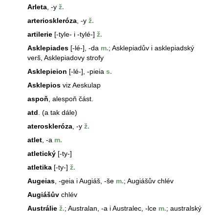
Arleta
, -y
ž.
arterioskleróza
, -y
ž.
artilerie
[-tyle- i -tylé-]
ž.
Asklepiades
[-lé-], -da
m.
; Asklepiadův i asklepiadský
verš, Asklepiadovy strofy
Asklepieion
[-lé-], -pieia
s.
Asklepios
viz Aeskulap
aspoň
, alespoň část.
atd
. (a tak dále)
ateroskleróza
, -y
ž.
atlet
, -a
m.
atletický
[-ty-]
atletika
[-ty-]
ž.
Augeias
, -geia i Augiáš, -še
m.
; Augiášův chlév
Augiášův
chlév
Austrálie
ž.
; Australan, -a i Australec, -lce
m.
; australský