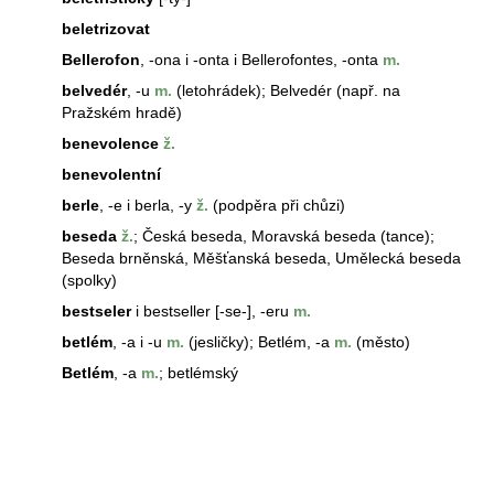
beletrizovat
Bellerofon
, -ona i -onta i
Bellerofon
tes, -onta
m.
belvedér
, -u
m.
(letohrádek); Belvedér (např. na
Pražském hradě)
benevolence
ž.
benevolentní
berle
, -e i berla, -y
ž.
(podpěra při chůzi)
beseda
ž.
; Česká
beseda
, Moravská
beseda
(tance);
Beseda brněnská, Měšťanská
beseda
, Umělecká
beseda
(spolky)
bestseler
i bestseller [-se-], -eru
m.
betlém
, -a i -u
m.
(jesličky); Betlém, -a
m.
(město)
Betlém
, -a
m.
; betlémský