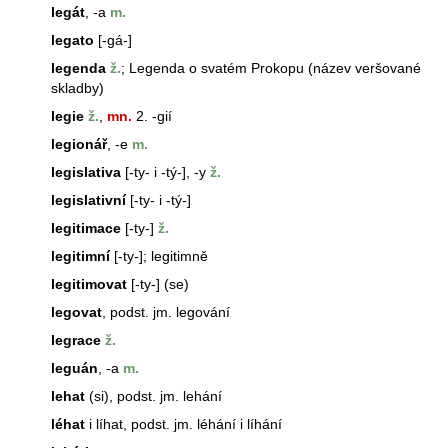
legát
, -a
m.
legato
[-gá-]
legenda
ž.
; Legenda o svatém Prokopu (název veršované
skladby)
legie
ž.
,
mn.
2. -gií
legionář
, -e
m.
legislativa
[-ty- i -tý-], -y
ž.
legislativní
[-ty- i -tý-]
legitimace
[-ty-]
ž.
legitimní
[-ty-]; legitimně
legitimovat
[-ty-] (se)
legovat
, podst. jm. legování
legrace
ž.
leguán
, -a
m.
lehat
(si), podst. jm. lehání
léhat
i líhat, podst. jm. léhání i líhání