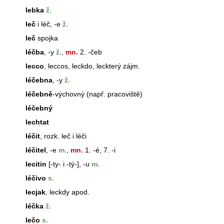
lebka
ž.
leč
i léč, -e
ž.
leč
spojka
léčba
, -y
ž.
,
mn.
2. -čeb
lecco
,
lecco
s, leckdo, leckterý zájm.
léčebna
, -y
ž.
léčebně
-výchovný (např. pracoviště)
léčebný
lechtat
léčit
, rozk. leč i léči
léčitel
, -e
m.
,
mn.
1. -é, 7. -i
lecitin
[-ty- i -tý-], -u
m.
léčivo
s.
lecjak
, leckdy apod.
léčka
ž.
lečo
s.