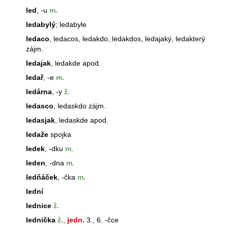
led
, -u
m.
ledabylý
; ledabyle
ledaco
,
ledaco
s, ledakdo, ledakdos, ledajaký, ledakterý
zájm.
ledajak
, ledakde apod.
ledař
, -e
m.
ledárna
, -y
ž.
ledasco
, ledaskdo zájm.
ledasjak
, ledaskde apod.
ledaže
spojka
ledek
, -dku
m.
leden
, -dna
m.
ledňáček
, -čka
m.
lední
lednice
ž.
lednička
ž.
,
jedn.
3., 6. -čce