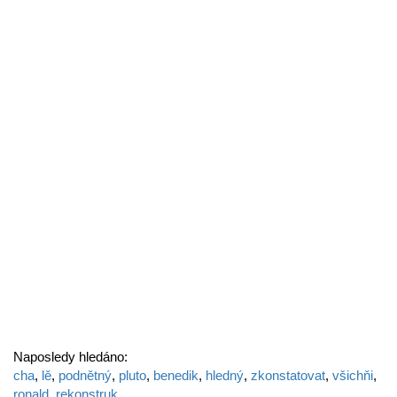
Naposledy hledáno:
cha
,
lě
,
podnětný
,
pluto
,
benedik
,
hledný
,
zkonstatovat
,
všichňi
,
ronald
,
rekonstruk