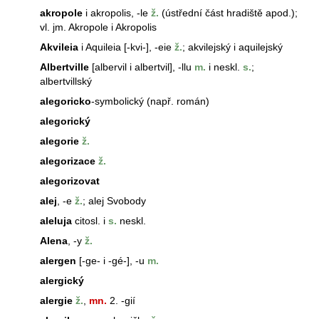
akropole
i akropolis, -le
ž.
(ústřední část hradiště apod.);
vl. jm. Akropole i Akropolis
Akvileia
i Aquileia [-kvi-], -eie
ž.
; akvilejský i aquilejský
Albertville
[albervil i albertvil], -llu
m.
i neskl.
s.
;
albertvillský
alegoricko
-symbolický (např. román)
alegorický
alegorie
ž.
alegorizace
ž.
alegorizovat
alej
, -e
ž.
;
alej
Svobody
aleluja
citosl. i
s.
neskl.
Alena
, -y
ž.
alergen
[-ge- i -gé-], -u
m.
alergický
alergie
ž.
,
mn.
2. -gií