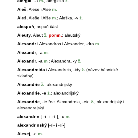
alergik
, -a
m.
; alergička
ž.
Aleš
,
Aleš
e i Alše
m.
Aleš
,
Aleš
e i Alše
m.
;
Aleš
ka, -y
ž.
alespoň
, aspoň část.
Aleuty
, Aleut
ž.
pomn.
; aleutský
Alexandr
i
Alexandr
os i Alexander, -dra
m.
Alexandr
, -a
m.
Alexandr
, -a
m.
;
Alexandr
a, -y
ž.
Alexandreida
i Alexandreis, -idy
ž.
(název básnické
skladby)
Alexandrie
ž.
; alexandrijský
Alexandrie
, -e
ž.
; alexandrijský
Alexandrie
, -ie řec. Alexandreia, -eie
ž.
; alexandrijský i
alexandrejský
alexandrin
[-ri- i -rí-], -u
m.
alexandrinský
[-ri- i -rí-]
Alexej
, -e
m.