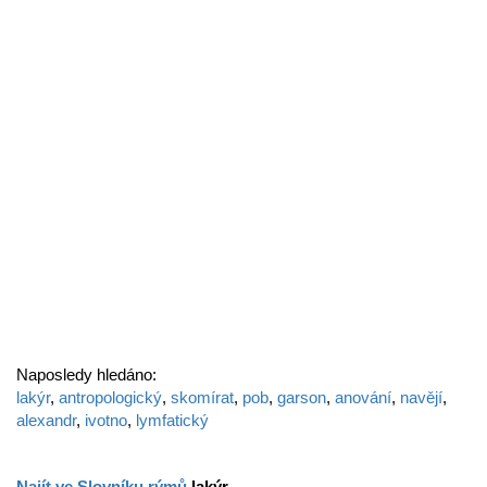
Naposledy hledáno:
lakýr
,
antropologický
,
skomírat
,
pob
,
garson
,
anování
,
navějí
,
alexandr
,
ivotno
,
lymfatický
Najít ve Slovníku rýmů
lakýr