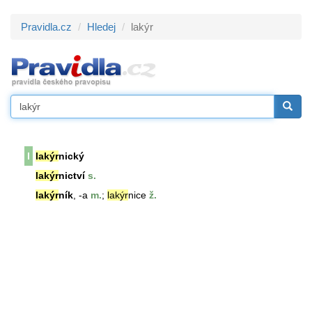
Pravidla.cz
Hledej
lakýr
l
lakýr
nický
lakýr
nictví
s.
lakýr
ník
, -a
m.
;
lakýr
nice
ž.