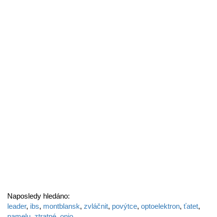
Naposledy hledáno:
leader
,
ibs
,
montblansk
,
zvláčnit
,
povýtce
,
optoelektron
,
ťatet
,
namelu
,
ztratné
,
onio