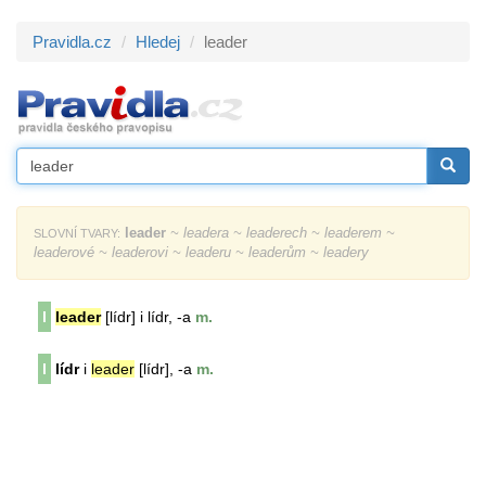
Pravidla.cz
Hledej
leader
leader
~ leadera ~ leaderech ~ leaderem ~
SLOVNÍ TVARY:
leaderové ~ leaderovi ~ leaderu ~ leaderům ~ leadery
l
leader
[lídr] i lídr, -a
m.
l
lídr
i
leader
[
lídr
], -a
m.