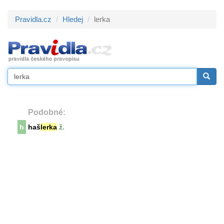
Pravidla.cz
Hledej
lerka
Podobné:
h
haš
lerka
ž.