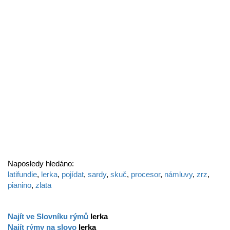
Naposledy hledáno:
latifundie
,
lerka
,
pojídat
,
sardy
,
skuč
,
procesor
,
námluvy
,
zrz
,
pianino
,
zlata
Najít ve Slovníku rýmů
lerka
Najít rýmy na slovo
lerka