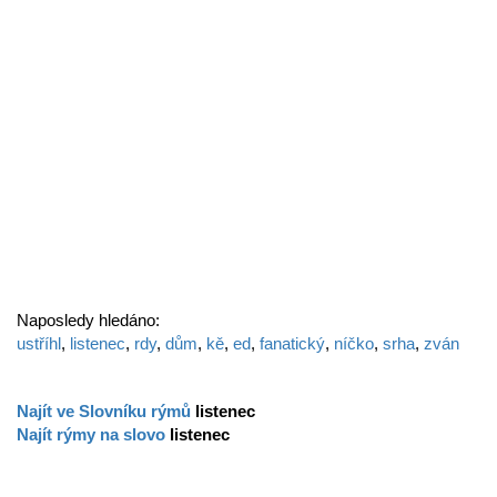
Naposledy hledáno:
ustříhl
,
listenec
,
rdy
,
dům
,
kě
,
ed
,
fanatický
,
níčko
,
srha
,
zván
Najít ve Slovníku rýmů
listenec
Najít rýmy na slovo
listenec