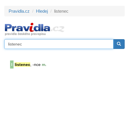
Pravidla.cz
Hledej
listenec
l
listenec
, -nce
m.