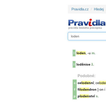
Pravidla.cz
Hledej
l
loden
, -u
m.
l
loděnice
ž.
Podobné:
c
ce
loden
ní
; ce
lode
f
fi
loden
dron
[-on i
p
p
loden
ství
s.