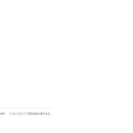
ram
Copyright ©
Zásobování a.s.