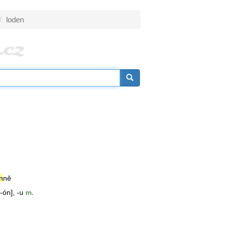
loden
n
ně
 -ón], -u
m.