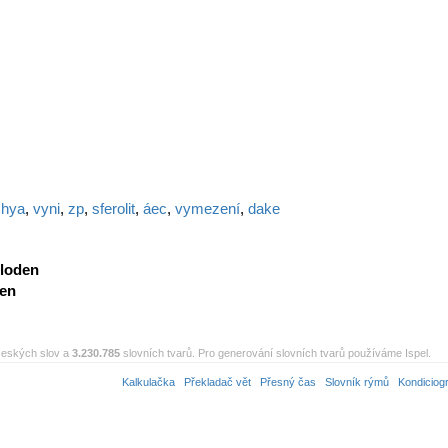
,
hya
,
vyni
,
zp
,
sferolit
,
áec
,
vymezení
,
dake
loden
den
eských slov a
3.230.785
slovních tvarů. Pro generování slovních tvarů používáme Ispel.
Kalkulačka
Překladač vět
Přesný čas
Slovník rýmů
Kondiciog