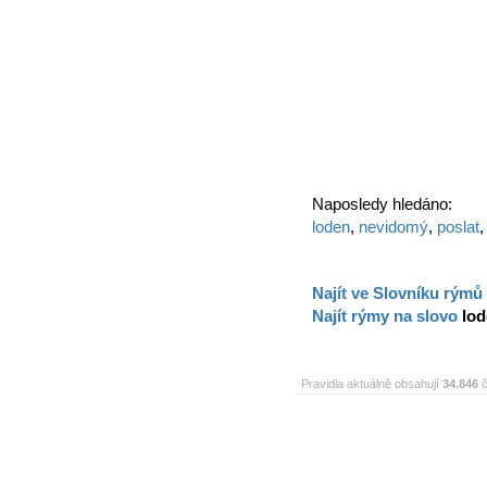
Naposledy hledáno:
loden
,
nevidomý
,
poslat
Najít ve Slovníku rýmů
Najít rýmy na slovo
lo
Pravidla aktuálně obsahují
34.846
č