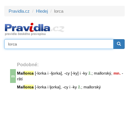
Pravidla.cz
Hledej
lorca
Podobné:
Mal
lorca
[-lorka i -ljorka], -cy [-ky] i -ky
ž.
; mallorský,
mn.
-
m
rští
Mal
lorca
[-lorka i ljorka], -cy i -ky
ž.
; mallorský