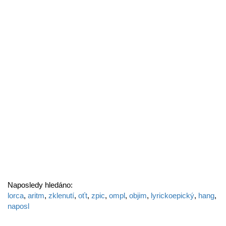
Naposledy hledáno:
lorca
,
aritm
,
zklenutí
,
oťt
,
zpic
,
ompl
,
objim
,
lyrickoepický
,
hang
,
naposl