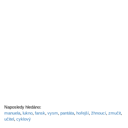
Naposledy hledáno:
manuela
,
lukno
,
fansk
,
vysm
,
pantáta
,
hořejší
,
žhnoucí
,
zmučit
,
učitel
,
cyklový