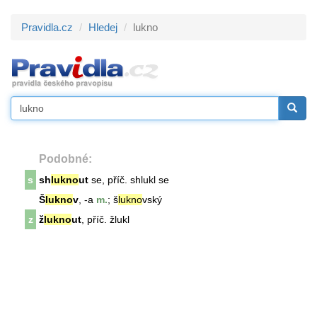
Pravidla.cz
Hledej
lukno
Podobné:
s
sh
lukno
ut
se, příč. shlukl se
Š
lukno
v
, -a
m.
; š
lukno
vský
z
ž
lukno
ut
, příč. žlukl