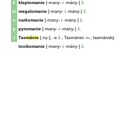
k
kleptomanie
[-many- i -mány-]
ž.
m
megalomanie
[-many- i -mány-]
ž.
n
narkomanie
[-many- i -mány-]
ž.
p
pyromanie
[-many- i -mány-]
ž.
t
Tas
mánie
[-ny-], -e
ž.
; Tasmánec
m.
; tasmánský
toxikomanie
[-many- i -mány-]
ž.