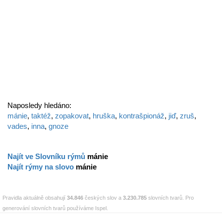
Naposledy hledáno:
mánie
,
taktéž
,
zopakovat
,
hruška
,
kontrašpionáž
,
jiď
,
zruš
,
vades
,
inna
,
gnoze
Najít ve Slovníku rýmů
mánie
Najít rýmy na slovo
mánie
Pravidla aktuálně obsahují
34.846
českých slov a
3.230.785
slovních tvarů. Pro
generování slovních tvarů používáme Ispel.