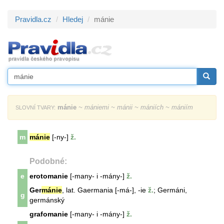
Pravidla.cz
Hledej
mánie
mánie
~ mániemi ~ mánii ~ mániích ~ mániím
SLOVNÍ TVARY:
m
mánie
[-ny-]
ž.
Podobné:
e
erotomanie
[-many- i -mány-]
ž.
Ger
mánie
, lat. Gaermania [-má-], -ie
ž.
; Germáni,
g
germánský
grafomanie
[-many- i -mány-]
ž.