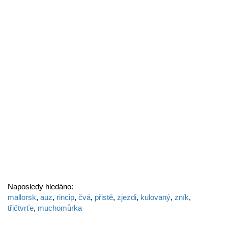
Naposledy hledáno:
mallorsk
,
auz
,
rincip
,
čvá
,
přistě
,
zjezdi
,
kulovaný
,
zník
,
třičtvrťe
,
muchomůrka