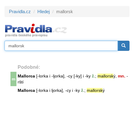
Pravidla.cz
Hledej
mallorsk
Podobné:
Mallorca
[-lorka i -ljorka], -cy [-ky] i -ky
ž.
;
mallorsk
ý,
mn.
-
m
rští
Mallorca
[-lorka i ljorka], -cy i -ky
ž.
;
mallorsk
ý