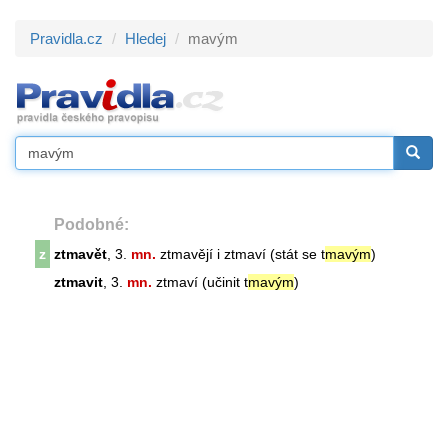
Pravidla.cz
Hledej
mavým
Podobné:
z
ztmavět
, 3.
mn.
ztmavějí i ztmaví (stát se t
mavým
)
ztmavit
, 3.
mn.
ztmaví (učinit t
mavým
)