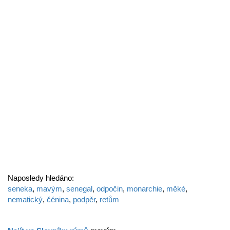
Naposledy hledáno:
seneka
,
mavým
,
senegal
,
odpočin
,
monarchie
,
měké
,
nematický
,
čénina
,
podpěr
,
retům