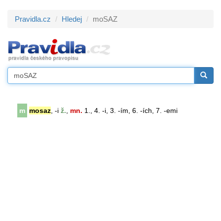
Pravidla.cz
Hledej
moSAZ
m
mosaz
, -i
ž.
,
mn.
1., 4. -i, 3. -ím, 6. -ích, 7. -emi