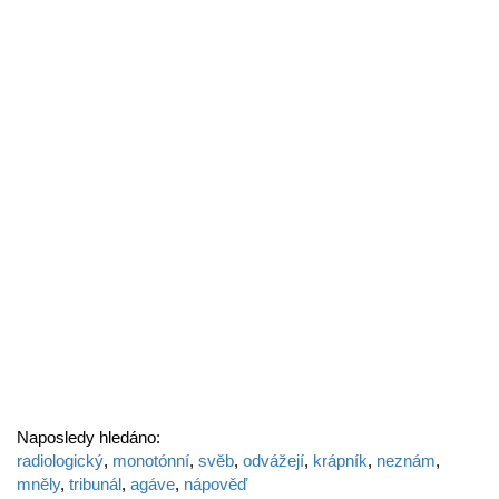
Naposledy hledáno:
radiologický
,
monotónní
,
svěb
,
odvážejí
,
krápník
,
neznám
,
mněly
,
tribunál
,
agáve
,
nápověď