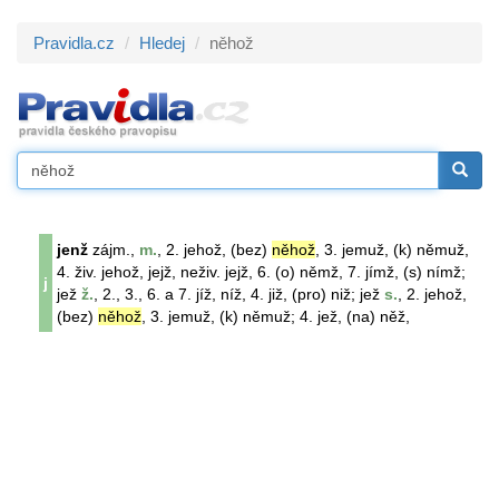
Pravidla.cz
Hledej
něhož
jenž
zájm.,
m.
, 2. jehož, (bez)
něhož
, 3. jemuž, (k) němuž,
4. živ. jehož, jejž, neživ. jejž, 6. (o) němž, 7. jímž, (s) nímž;
j
jež
ž.
, 2., 3., 6. a 7. jíž, níž, 4. již, (pro) niž; jež
s.
, 2. jehož,
(bez)
něhož
, 3. jemuž, (k) němuž; 4. jež, (na) něž,