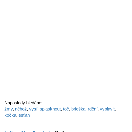
Naposledy hledáno:
žmy
,
něhož
,
vysí
,
splasknout
,
toč
,
brioška
,
rdění
,
vyplavit
,
kočka
,
esťan