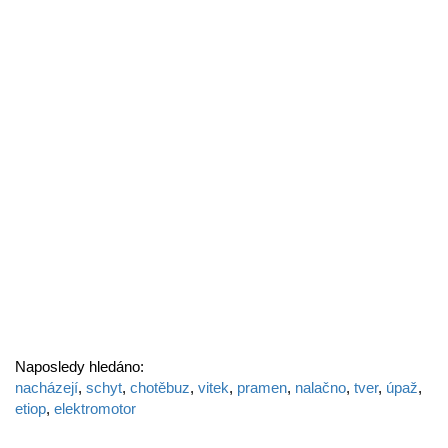
Naposledy hledáno:
nacházejí
,
schyt
,
chotěbuz
,
vitek
,
pramen
,
nalačno
,
tver
,
úpaž
,
etiop
,
elektromotor