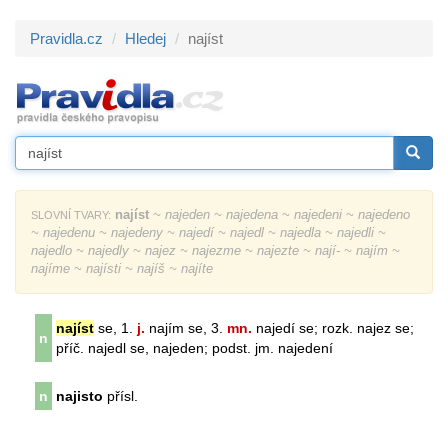
Pravidla.cz
Hledej
najíst
najíst
~ najeden ~ najedena ~ najedeni ~ najedeno
SLOVNÍ TVARY:
~ najedenu ~ najedeny ~ najedí ~ najedl ~ najedla ~ najedli ~
najedlo ~ najedly ~ najez ~ najezme ~ najezte ~ nají- ~ najím ~
najíme ~ najísti ~ najíš ~ najíte
najíst
se, 1.
j.
najím se, 3.
mn.
najedí se; rozk. najez se;
n
příč. najedl se, najeden; podst. jm. najedení
n
najisto
přísl.