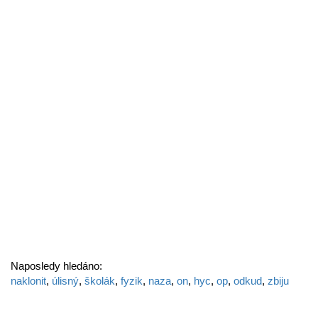
Naposledy hledáno:
naklonit
,
úlisný
,
školák
,
fyzik
,
naza
,
on
,
hyc
,
op
,
odkud
,
zbiju