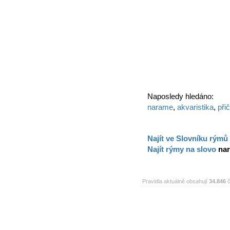
Naposledy hledáno:
narame
,
akvaristika
,
při
Najít ve Slovníku rýmů
Najít rýmy na slovo
na
Pravidla aktuálně obsahují
34.846
č