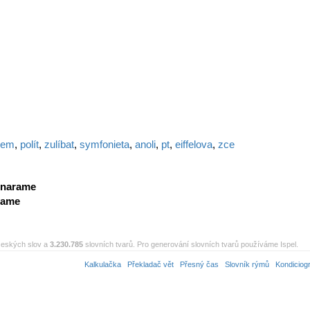
čem
,
polít
,
zulíbat
,
symfonieta
,
anoli
,
pt
,
eiffelova
,
zce
narame
rame
eských slov a
3.230.785
slovních tvarů. Pro generování slovních tvarů používáme Ispel.
Kalkulačka
Překladač vět
Přesný čas
Slovník rýmů
Kondiciog