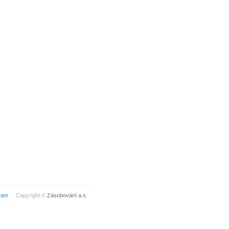
ram
Copyright ©
Zásobování a.s.