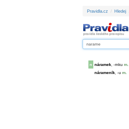
Pravidla.cz
Hledej
n
náramek
, -mku
m.
nárameník
, -u
m.