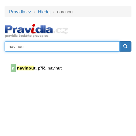
Pravidla.cz
Hledej
navinou
n
navinou
t
, příč. navinut