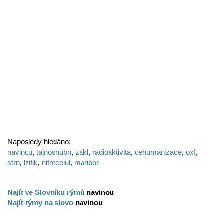
Naposledy hledáno:
navinou
,
tajnosnubn
,
zakl
,
radioaktivita
,
dehumanizace
,
oxf
,
strn
,
lzifik
,
nitrocelul
,
maribor
Najít ve Slovníku rýmů
navinou
Najít rýmy na slovo
navinou