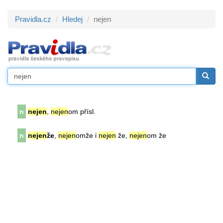
Pravidla.cz
Hledej
nejen
n
nejen
,
nejen
om přísl.
n
nejen
že
,
nejen
omže i
nejen
že,
nejen
om že