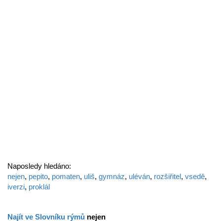
Naposledy hledáno:
nejen
,
pepito
,
pomaten
,
uliš
,
gymnáz
,
uléván
,
rozšiřitel
,
vsedě
,
iverzi
,
proklál
Najít ve Slovníku rýmů
nejen