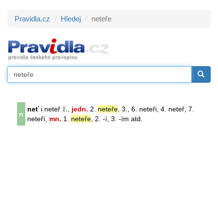
Pravidla.cz
Hledej
neteře
neť
i neteř
ž.
,
jedn.
2.
neteře
, 3., 6. neteři, 4. neteř, 7.
n
neteří,
mn.
1.
neteře
, 2. -í, 3. -ím atd.