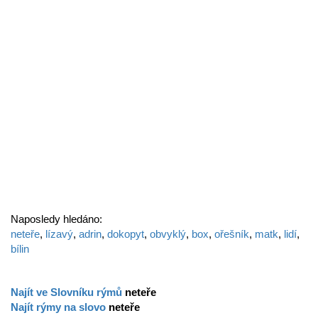
Naposledy hledáno:
neteře
,
lízavý
,
adrin
,
dokopyt
,
obvyklý
,
box
,
ořešník
,
matk
,
lidí
,
bílin
Najít ve Slovníku rýmů
neteře
Najít rýmy na slovo
neteře