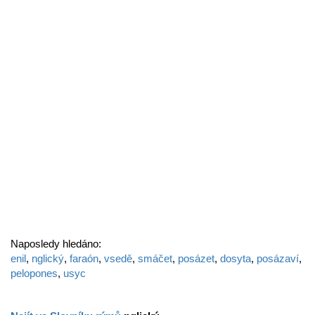
Naposledy hledáno:
enil
,
nglický
,
faraón
,
vsedě
,
smáčet
,
posázet
,
dosyta
,
posázaví
,
pelopones
,
usyc