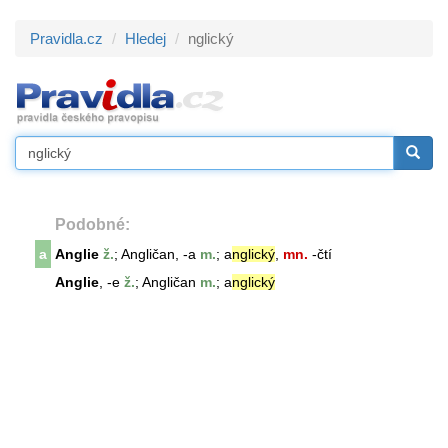
Pravidla.cz
Hledej
nglický
Podobné:
a
Anglie
ž.
; Angličan, -a
m.
; a
nglický
,
mn.
-čtí
Anglie
, -e
ž.
; Angličan
m.
; a
nglický