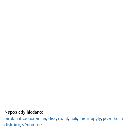
Naposledy hledáno:
tarok
,
nitrosloučenina
,
děs
,
rozut
,
noli
,
thermopyly
,
jáva
,
kolm
,
diskrimi
,
vědomme