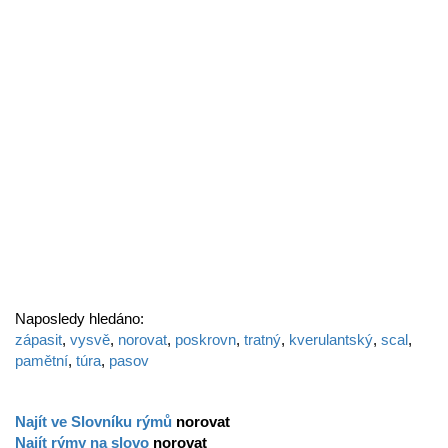
Naposledy hledáno:
zápasit
,
vysvě
,
norovat
,
poskrovn
,
tratný
,
kverulantský
,
scal
,
pamětní
,
túra
,
pasov
Najít ve Slovníku rýmů
norovat
Najít rýmy na slovo
norovat