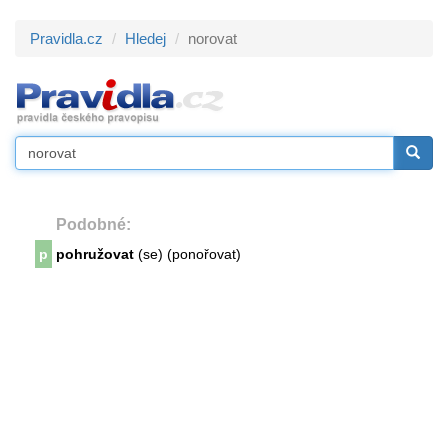
Pravidla.cz
Hledej
norovat
Podobné:
p
pohružovat
(se) (ponořovat)