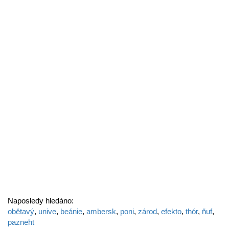
Naposledy hledáno:
obětavý
,
unive
,
beánie
,
ambersk
,
poni
,
zárod
,
efekto
,
thór
,
ňuf
,
pazneht