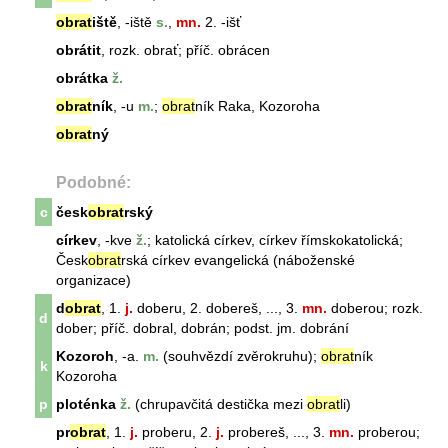
obrat
iště
, -iště
s.
,
mn.
2. -išť
obrátit
, rozk. obrať; příč. obrácen
obrátka
ž.
obrat
ník
, -u
m.
;
obrat
ník
Raka, Kozoroha
obrat
ný
Podobné:
c
česk
obrat
rský
církev
, -kve
ž.
; katolická
církev
,
církev
římskokatolická;
Česk
obrat
rská
církev
evangelická (náboženské
organizace)
d
obrat
, 1.
j.
doberu, 2. dobereš, ..., 3.
mn.
doberou; rozk.
d
dober; příč. dobral, dobrán; podst. jm. dobrání
Kozoroh
, -a.
m.
(souhvězdí zvěrokruhu);
obrat
ník
k
Kozoroh
a
p
ploténka
ž.
(chrupavčitá destička mezi
obrat
li)
pr
obrat
, 1.
j.
proberu, 2.
j.
probereš, ..., 3.
mn.
proberou;