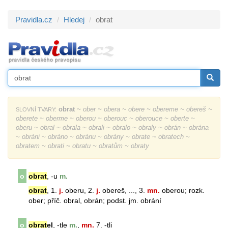
Pravidla.cz
Hledej
obrat
obrat
~ ober ~ obera ~ obere ~ obereme ~ obereš ~
SLOVNÍ TVARY:
oberete ~ oberme ~ oberou ~ oberouc ~ oberouce ~ oberte ~
oberu ~ obral ~ obrala ~ obrali ~ obralo ~ obraly ~ obrán ~ obrána
~ obráni ~ obráno ~ obránu ~ obrány ~ obrate ~ obratech ~
obratem ~ obrati ~ obratu ~ obratům ~ obraty
o
obrat
, -u
m.
obrat
, 1.
j.
oberu, 2.
j.
obereš, ..., 3.
mn.
oberou; rozk.
ober; příč. obral, obrán; podst. jm. obrání
o
obrat
el
, -tle
m.
,
mn.
7. -tli