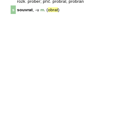
rozk. prober; příč. probral, probrán
s
souvrat
, -u
m.
(
obrat
)