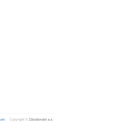
ram
Copyright ©
Zásobování a.s.