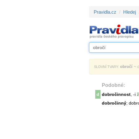
Pravidla.cz
Hledej
obročí
~ o
SLOVNÍ TVARY:
Podobné:
d
dobročinnost
, -i
ž
dobročinný
; dobr