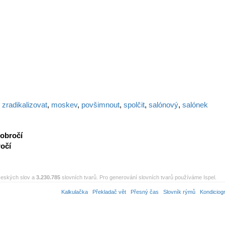
,
zradikalizovat
,
moskev
,
povšimnout
,
spolčit
,
salónový
,
salónek
obročí
očí
eských slov a
3.230.785
slovních tvarů. Pro generování slovních tvarů používáme Ispel.
Kalkulačka
Překladač vět
Přesný čas
Slovník rýmů
Kondiciog