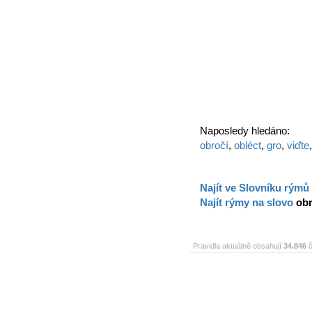
Naposledy hledáno:
obročí
,
obléct
,
gro
,
viďte
Najít ve Slovníku rýmů
Najít rýmy na slovo
obr
Pravidla aktuálně obsahují
34.846
č