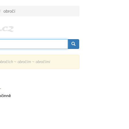
obročí
bročích ~ obročím ~ obročími
.
očinně