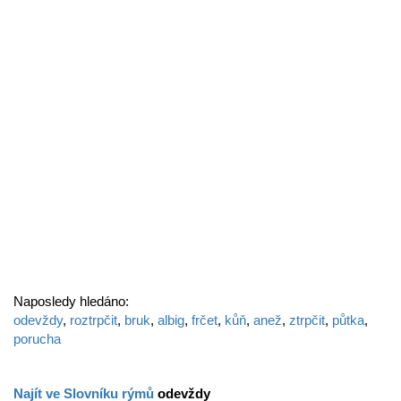
Naposledy hledáno:
odevždy
,
roztrpčit
,
bruk
,
albig
,
frčet
,
kůň
,
anež
,
ztrpčit
,
půtka
,
porucha
Najít ve Slovníku rýmů
odevždy