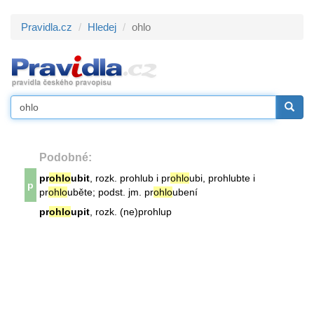
Pravidla.cz
Hledej
ohlo
Podobné:
pr
ohlo
ubit
, rozk. prohlub i pr
ohlo
ubi, prohlubte i
p
pr
ohlo
uběte; podst. jm. pr
ohlo
ubení
pr
ohlo
upit
, rozk. (ne)prohlup