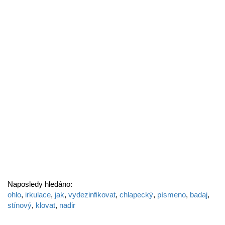
Naposledy hledáno:
ohlo
,
irkulace
,
jak
,
vydezinfikovat
,
chlapecký
,
písmeno
,
badaj
,
stínový
,
klovat
,
nadir