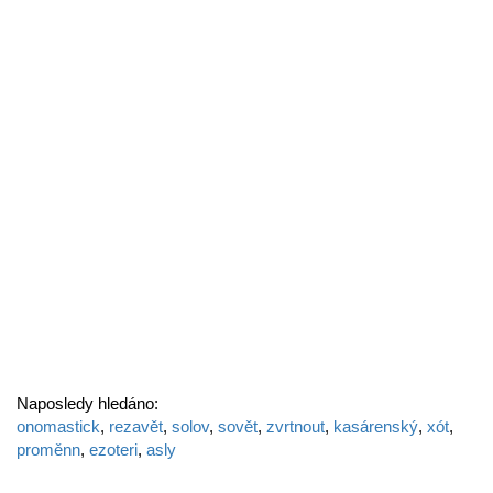
Naposledy hledáno:
onomastick
,
rezavět
,
solov
,
sovět
,
zvrtnout
,
kasárenský
,
xót
,
proměnn
,
ezoteri
,
asly