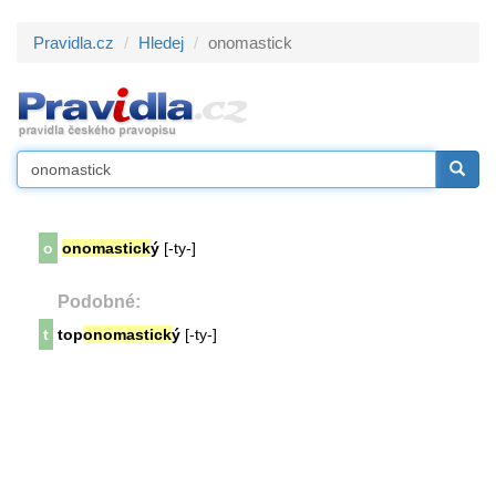
Pravidla.cz
Hledej
onomastick
o
onomastick
ý
[-ty-]
Podobné:
t
top
onomastick
ý
[-ty-]