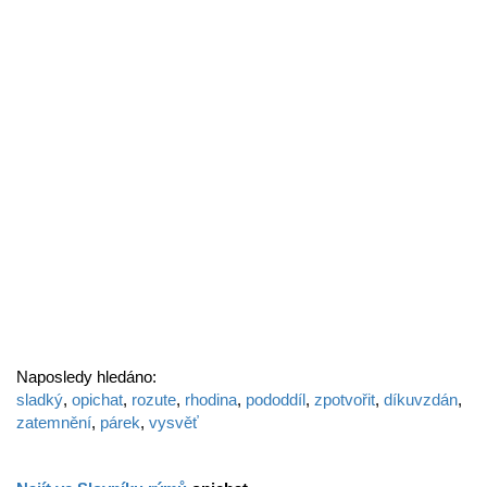
Naposledy hledáno:
sladký
,
opichat
,
rozute
,
rhodina
,
pododdíl
,
zpotvořit
,
díkuvzdán
,
zatemnění
,
párek
,
vysvěť