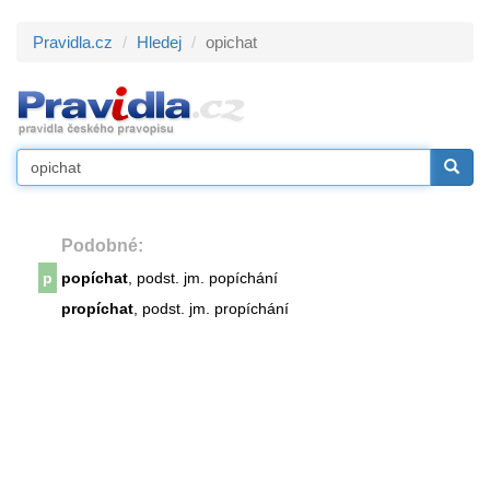
Pravidla.cz
Hledej
opichat
Podobné:
p
popíchat
, podst. jm. popíchání
propíchat
, podst. jm. propíchání