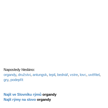
Naposledy hledáno:
organdy
,
družstvi
,
antungsk
,
tepil
,
bednář
,
vstre
,
lovc
,
uvěřitel
,
gry
,
podepřít
Najít ve Slovníku rýmů
organdy
Najít rýmy na slovo
organdy