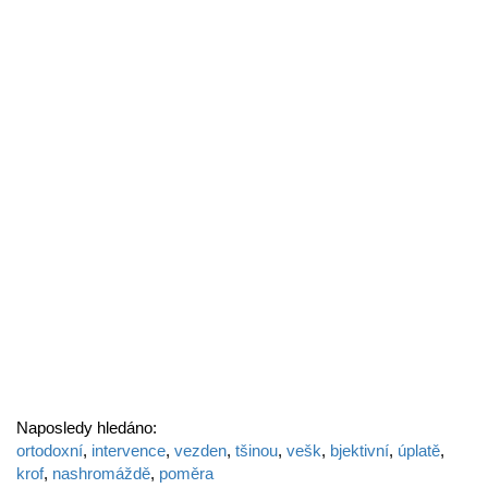
Naposledy hledáno:
ortodoxní
,
intervence
,
vezden
,
tšinou
,
vešk
,
bjektivní
,
úplatě
,
krof
,
nashromáždě
,
poměra