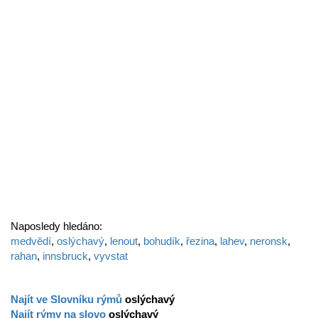
Naposledy hledáno:
medvědí
,
oslýchavý
,
lenout
,
bohudík
,
řezina
,
lahev
,
neronsk
,
rahan
,
innsbruck
,
vyvstat
Najít ve Slovníku rýmů
oslýchavý
Najít rýmy na slovo
oslýchavý