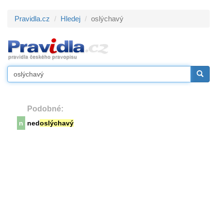
Pravidla.cz
Hledej
oslýchavý
Podobné:
n
ned
oslýchavý