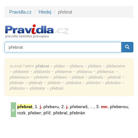
Pravidla.cz
Hledej
přebrat
přebrat
~ přeber ~ přebera ~ přebere ~ přebereme
SLOVNÍ TVARY:
~ přebereš ~ přeberete ~ přeberme ~ přeberou ~ přeberouc ~
přeberouce ~ přeberte ~ přeberu ~ přebral ~ přebrala ~ přebrali ~
přebralo ~ přebraly ~ přebrán ~ přebrána ~ přebráni ~ přebráno ~
přebránu ~ přebrány ~ přebrati
přebrat
, 1.
j.
přeberu, 2.
j.
přebereš, ..., 3.
mn.
přeberou;
p
rozk. přeber; příč. přebral, přebrán