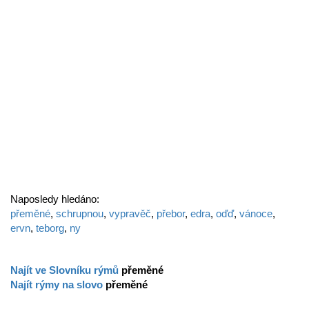
Naposledy hledáno:
přeměné
,
schrupnou
,
vypravěč
,
přebor
,
edra
,
oďď
,
vánoce
,
ervn
,
teborg
,
ny
Najít ve Slovníku rýmů
přeměné
Najít rýmy na slovo
přeměné