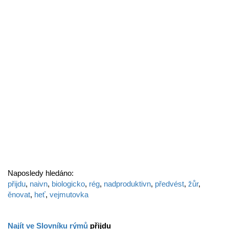
Naposledy hledáno:
přijdu
,
naivn
,
biologicko
,
rég
,
nadproduktivn
,
předvést
,
žůr
,
ěnovat
,
heť
,
vejmutovka
Najít ve Slovníku rýmů
přijdu