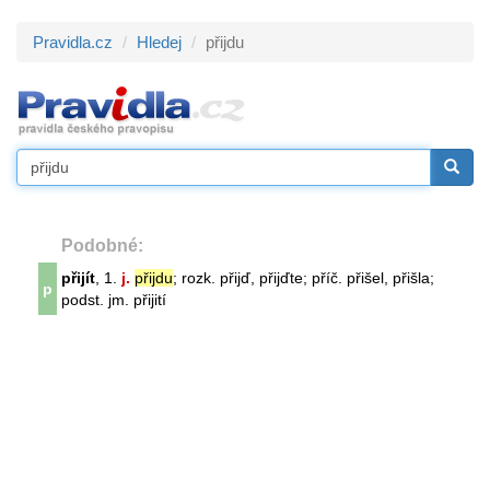
Pravidla.cz
Hledej
přijdu
Podobné:
přijít
, 1.
j.
přijdu
; rozk. přijď, přijďte; příč. přišel, přišla;
p
podst. jm. přijití