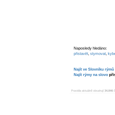
Naposledy hledáno:
přistavět
,
stymovat
,
kyb
Najít ve Slovníku rýmů
Najít rýmy na slovo
při
Pravidla aktuálně obsahují
34.846
č