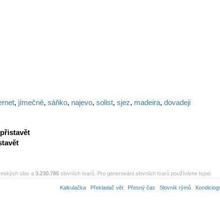
ernet
,
jímečně
,
sáňko
,
najevo
,
solist
,
sjez
,
madeira
,
dovadeji
přistavět
stavět
eských slov a
3.230.785
slovních tvarů. Pro generování slovních tvarů používáme Ispel.
Kalkulačka
Překladač vět
Přesný čas
Slovník rýmů
Kondiciog