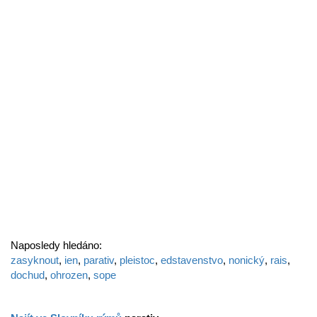
Naposledy hledáno:
zasyknout
,
ien
,
parativ
,
pleistoc
,
edstavenstvo
,
nonický
,
rais
,
dochud
,
ohrozen
,
sope