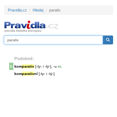
Pravidla.cz
Hledej
parativ
Podobné:
k
kom
parativ
[-ty- i -tý-], -u
m.
kom
parativ
ní
[-ty- i -tý-]