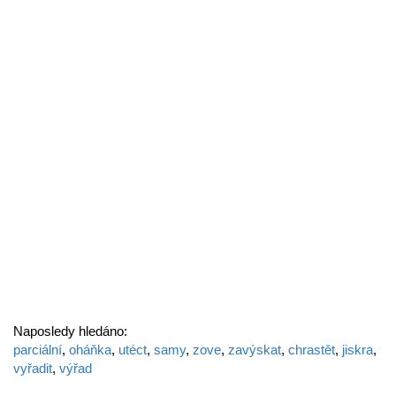
Naposledy hledáno:
parciální
,
oháňka
,
utéct
,
samy
,
zove
,
zavýskat
,
chrastět
,
jiskra
,
vyřadit
,
výřad