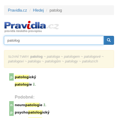
Pravidla.cz
Hledej
patolog
patolog
~ patologa ~ patologem ~ patologové ~
SLOVNÍ TVARY:
patologovi ~ patologu ~ patologům ~ patology ~ patolozích
p
patolog
ický
patolog
ie
ž.
Podobné:
n
neuro
patolog
ie
ž.
p
psycho
patolog
ický