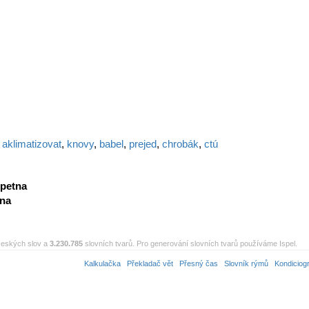
,
aklimatizovat
,
knovy
,
babel
,
prejed
,
chrobák
,
ctú
petna
tna
eských slov a
3.230.785
slovních tvarů. Pro generování slovních tvarů používáme Ispel.
Kalkulačka
Překladač vět
Přesný čas
Slovník rýmů
Kondiciog