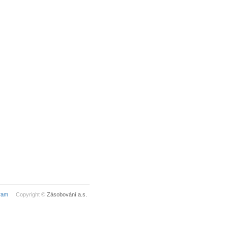
ram
Copyright ©
Zásobování a.s.