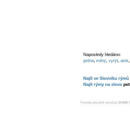
Naposledy hledáno:
petna
,
milný
,
vyrýt
,
atsk
Najít ve Slovníku rýmů
Najít rýmy na slovo
pe
Pravidla aktuálně obsahují
34.846
č