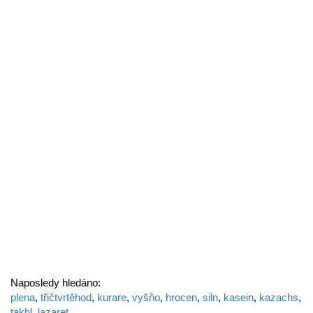
Naposledy hledáno:
plena
,
třičtvrtěhod
,
kurare
,
vyšňo
,
hrocen
,
siln
,
kasein
,
kazachs
,
takhl
,
lazaret