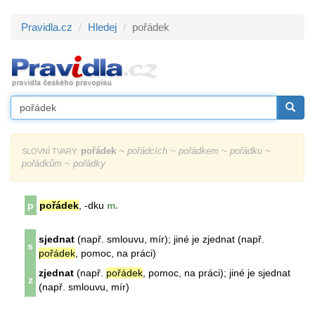
Pravidla.cz
Hledej
pořádek
pořádek
~ pořádcích ~ pořádkem ~ pořádku ~
SLOVNÍ TVARY:
pořádkům ~ pořádky
p
pořádek
, -dku
m.
sjednat
(např. smlouvu, mír); jiné je zjednat (např.
s
pořádek
, pomoc, na práci)
zjednat
(např.
pořádek
, pomoc, na práci); jiné je sjednat
z
(např. smlouvu, mír)