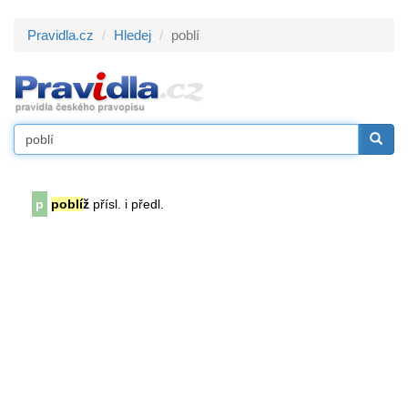
Pravidla.cz
Hledej
poblí
p
poblí
ž
přísl. i předl.