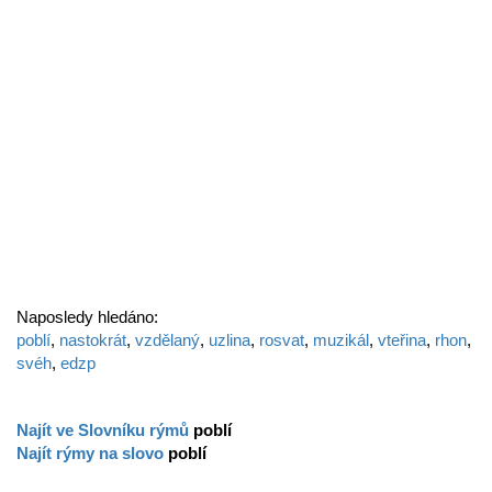
Naposledy hledáno:
poblí
,
nastokrát
,
vzdělaný
,
uzlina
,
rosvat
,
muzikál
,
vteřina
,
rhon
,
svéh
,
edzp
Najít ve Slovníku rýmů
poblí
Najít rýmy na slovo
poblí